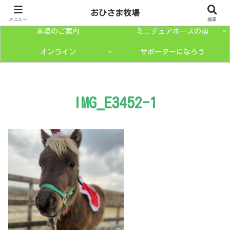
トップページ
ミニチュアホースとは？
おひさま牧場
メニュー
検索
来場のご案内
ミニチュアホースの宿
オンライン
サポーターになろう
IMG_E3452-1