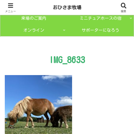
トップページ
ミニチュアホースとは？
おひさま牧場
メニュー
検索
来場のご案内
ミニチュアホースの宿
オンライン
サポーターになろう
IMG_8633