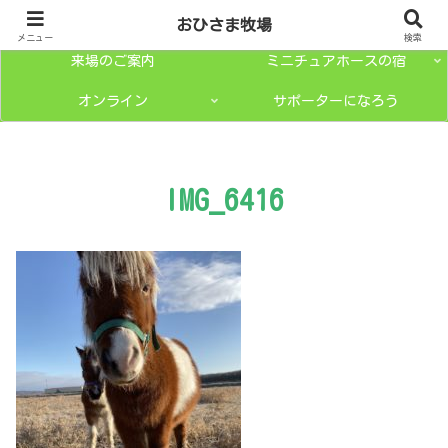
トップページ
ミニチュアホースとは？
おひさま牧場
メニュー
検索
来場のご案内
ミニチュアホースの宿
オンライン
サポーターになろう
IMG_6416