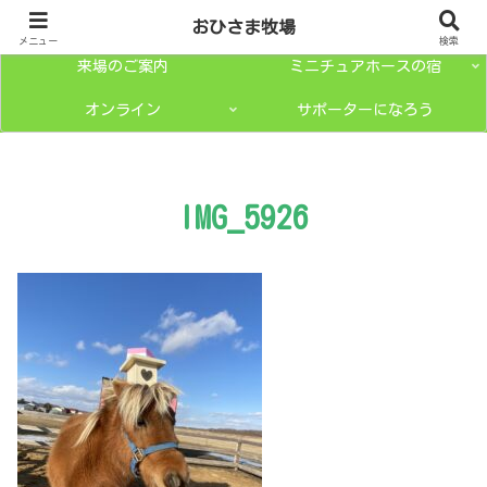
トップページ
ミニチュアホースとは？
おひさま牧場
メニュー
検索
来場のご案内
ミニチュアホースの宿
オンライン
サポーターになろう
IMG_5926