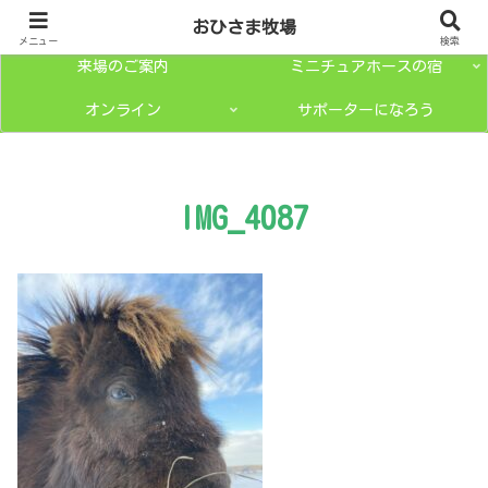
トップページ
ミニチュアホースとは？
おひさま牧場
メニュー
検索
来場のご案内
ミニチュアホースの宿
オンライン
サポーターになろう
IMG_4087