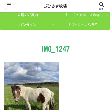
トップページ
ミニチュアホースとは？
おひさま牧場
メニュー
検索
来場のご案内
ミニチュアホースの宿
オンライン
サポーターになろう
IMG_1247