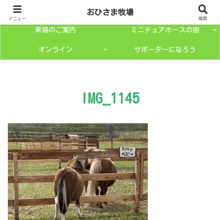
トップページ
ミニチュアホースとは？
おひさま牧場
メニュー
検索
来場のご案内
ミニチュアホースの宿
オンライン
サポーターになろう
IMG_1145